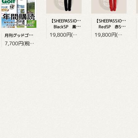
【
SHEEPASSION・メンズ】
【
SHEEPASSION・メンズ】
BlackSP 黒Sheepassion
RedSP 赤Sheepassion
19,800円(税込)
19,800円(税込)
月
刊グッドゴルフ ～年間購読～
7,700円(税込)