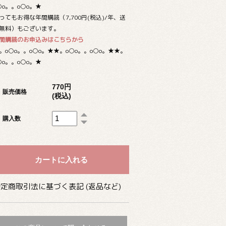
○o。。o○o。★
ってもお得な年間購読（7,700円(税込)/年、送
無料）もございます。
間購読のお申込みはこちらから
。o○o。。o○o。★★。o○o。。o○o。★★。
○o。。o○o。★
770円
販売価格
(税込)
購入数
定商取引法に基づく表記 (返品など)