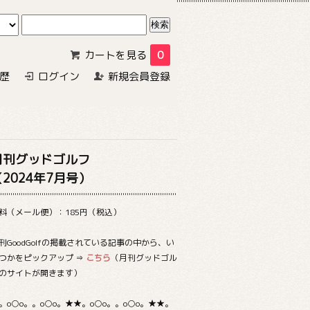
カートを見る
0
歴
ログイン
新規会員登録
月刊グッドゴルフ
（2024年7月号）
料（メール便）：185円（税込）
刊GoodGolfの掲載されている記事の中から、い
つかをピックアップ ⇒
こちら
（月刊グッドゴル
のサイトが開きます）
。o○o。。o○o。★★。o○o。。o○o。★★。