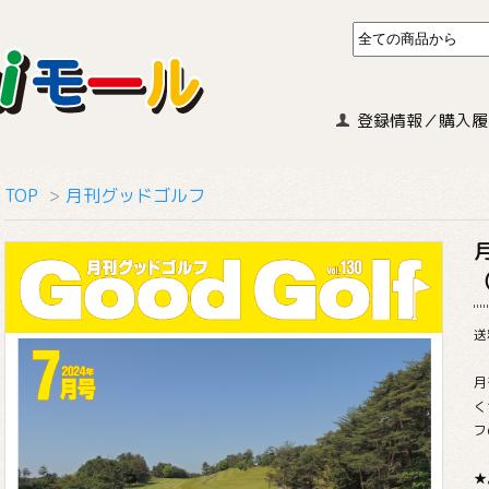
登録情報／購入履
TOP
>
月刊グッドゴルフ
送
月
く
フ
★