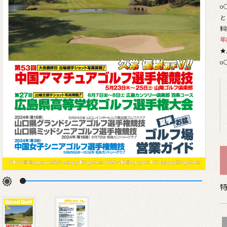
o
と
料
年
★
o
特