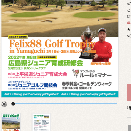
o
と
料
年
★
o
特