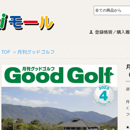
登録情報／購入履
TOP
>
月刊グッドゴルフ
送
月
く
フ
★