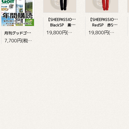
【
SHEEPASSION・メンズ】
【
SHEEPASSION・メンズ】
BlackSP 黒Sheepassion
RedSP 赤Sheepassion
19,800円(税込)
19,800円(税込)
月
刊グッドゴルフ ～年間購読～
7,700円(税込)