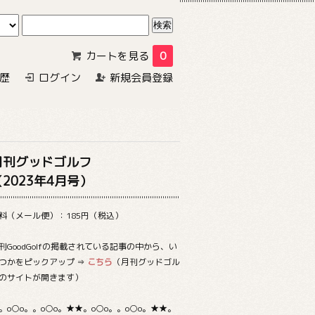
カートを見る
0
歴
ログイン
新規会員登録
月刊グッドゴルフ
（2023年4月号）
料（メール便）：185円（税込）
刊GoodGolfの掲載されている記事の中から、い
つかをピックアップ ⇒
こちら
（月刊グッドゴル
のサイトが開きます）
。o○o。。o○o。★★。o○o。。o○o。★★。