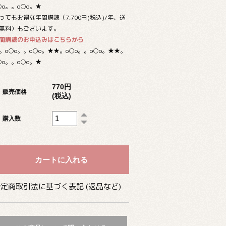
○o。。o○o。★
ってもお得な年間購読（7,700円(税込)/年、送
無料）もございます。
間購読のお申込みはこちらから
。o○o。。o○o。★★。o○o。。o○o。★★。
○o。。o○o。★
770円
販売価格
(税込)
購入数
定商取引法に基づく表記 (返品など)