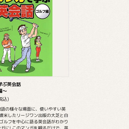
学ぶ英会話
編～
(税込)
物語の様々な場面に、使いやすい英
 渡米したリージワン出版の大芝と白
がゴルフを中心に語る英会話がわかり
ガに! このマンガを観るだけで、英